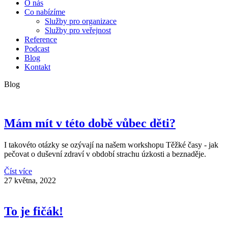
O nás
Co nabízíme
Služby pro organizace
Služby pro veřejnost
Reference
Podcast
Blog
Kontakt
Blog
Mám mít v této době vůbec děti?
I takovéto otázky se ozývají na našem workshopu Těžké časy - jak
pečovat o duševní zdraví v období strachu úzkosti a beznaděje.
Číst více
27 května, 2022
To je fičák!