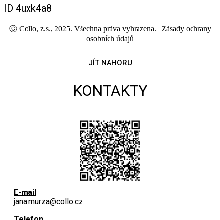
ID 4uxk4a8
Ⓒ Collo, z.s., 2025. Všechna práva vyhrazena. |
Zásady ochrany
osobních údajů
JÍT NAHORU
KONTAKTY
E-mail
jana.murza@collo.cz
Telefon