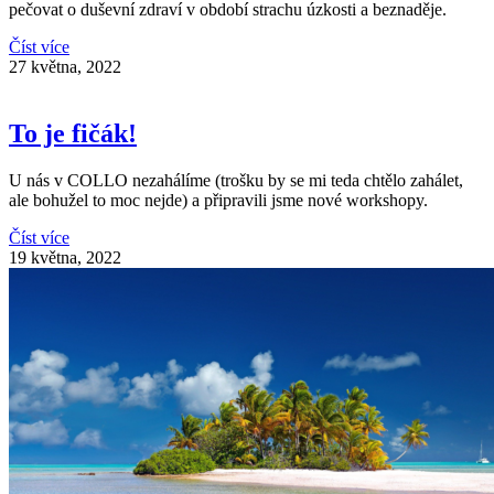
pečovat o duševní zdraví v období strachu úzkosti a beznaděje.
Číst více
27 května, 2022
To je fičák!
U nás v COLLO nezahálíme (trošku by se mi teda chtělo zahálet,
ale bohužel to moc nejde) a připravili jsme nové workshopy.
Číst více
19 května, 2022