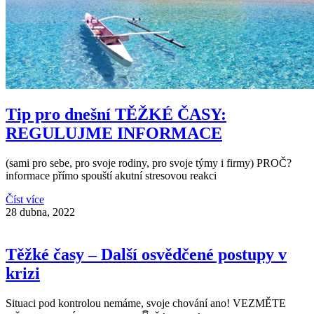
Tip pro dnešní TĚŽKÉ ČASY:
REGULUJME INFORMACE
(sami pro sebe, pro svoje rodiny, pro svoje týmy i firmy) PROČ?
informace přímo spouští akutní stresovou reakci
Číst více
28 dubna, 2022
Těžké časy – Další osvědčené postupy v
krizi
Situaci pod kontrolou nemáme, svoje chování ano! VEZMĚTE