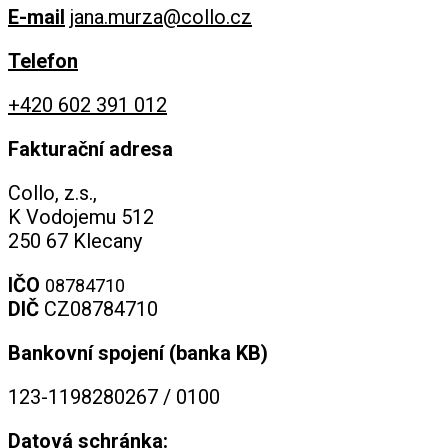
E-mail
jana.murza@collo.cz
Telefon
+420 602 391 012
Fakturační adresa
Collo, z.s.,
K Vodojemu 512
250 67 Klecany
IČO
08784710
DIČ
CZ08784710
Bankovní spojení (banka KB)
123-1198280267 / 0100
Datová schránka: