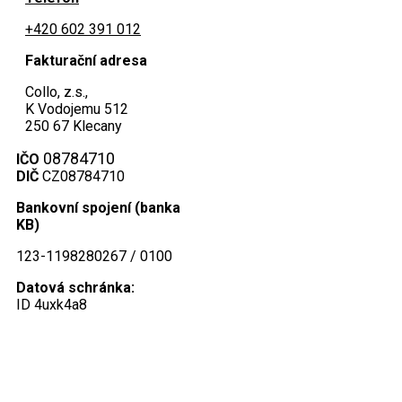
+420 602 391 012
Fakturační adresa
Collo, z.s.,
K Vodojemu 512
250 67 Klecany
08784710
IČO
DIČ
CZ08784710
Bankovní spojení (banka
KB)
123-1198280267 / 0100
Datová schránka:
ID 4uxk4a8