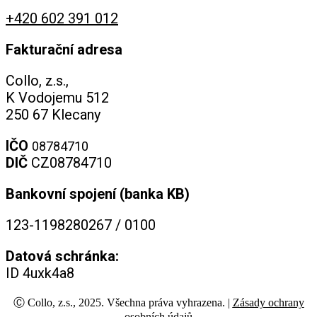
+420 602 391 012
Fakturační adresa
Collo, z.s.,
K Vodojemu 512
250 67 Klecany
IČO
08784710
DIČ
CZ08784710
Bankovní spojení (banka KB)
123-1198280267 / 0100
Datová schránka:
ID 4uxk4a8
Ⓒ Collo, z.s., 2025. Všechna práva vyhrazena. |
Zásady ochrany
osobních údajů