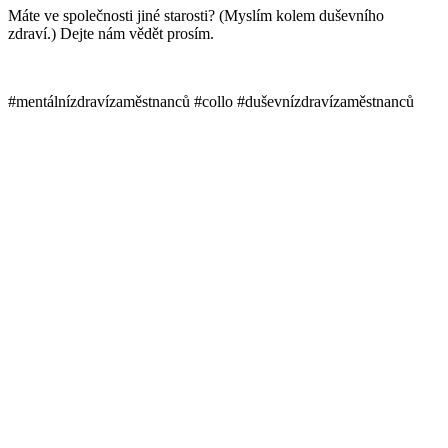
Máte ve společnosti jiné starosti? (Myslím kolem duševního
zdraví.) Dejte nám vědět prosím.
#mentálnízdravízaměstnanců #collo #duševnízdravízaměstnanců