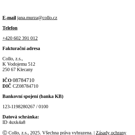
E-mail
jana.murza@collo.cz
Telefon
+420 602 391 012
Fakturační adresa
Collo, z.s.,
K Vodojemu 512
250 67 Klecany
08784710
IČO
DIČ
CZ08784710
Bankovní spojení (banka KB)
123-1198280267 / 0100
Datová schránka:
ID 4uxk4a8
Ⓒ Collo, z.s., 2025. Všechna práva vyhrazena. |
Zásady ochrany