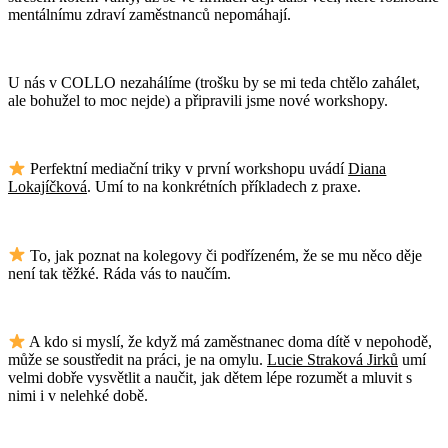
mentálnímu zdraví zaměstnanců nepomáhají.
U nás v COLLO nezahálíme (trošku by se mi teda chtělo zahálet,
ale bohužel to moc nejde) a připravili jsme nové workshopy.
Perfektní mediační triky v první workshopu uvádí
Diana
Lokajíčková
. Umí to na konkrétních příkladech z praxe.
To, jak poznat na kolegovy či podřízeném, že se mu něco děje
není tak těžké. Ráda vás to naučím.
A kdo si myslí, že když má zaměstnanec doma dítě v nepohodě,
může se soustředit na práci, je na omylu.
Lucie Straková Jirků
umí
velmi dobře vysvětlit a naučit, jak dětem lépe rozumět a mluvit s
nimi i v nelehké době.