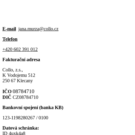
E-mail
jana.murza@collo.cz
Telefon
+420 602 391 012
Fakturační adresa
Collo, z.s.,
K Vodojemu 512
250 67 Klecany
08784710
IČO
DIČ
CZ08784710
Bankovní spojení (banka KB)
123-1198280267 / 0100
Datová schránka:
ID 4uxk4a8