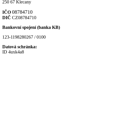
250 67 Klecany
08784710
IČO
DIČ
CZ08784710
Bankovní spojení (banka KB)
123-1198280267 / 0100
Datová schránka:
ID 4uxk4a8