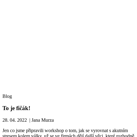
Blog
To je fičák!
28. 04. 2022 | Jana Murza
Jen co jsme připravili workshop o tom, jak se vyrovnat s akutním
stresem kolem války, už se ve firmách dějí další věci, které rozhodně